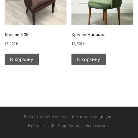
Кресло S 06
Кресло Минимал
19,440
₽
16,800
₽
В корзину
В корзину
© 2026
Mebel Moscow
– Все права защищены
Работает на
– Разработан в
тема Customizr